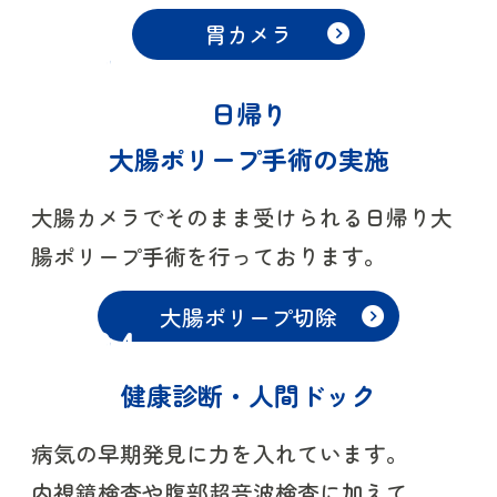
「ささき内科・胃腸クリニック」として
胃カメラ
開院しました。前院長の植木先生は毎週
水・土曜日の午前中に診療に入ります。
日帰り
よろしくお願い申し上げます。
大腸ポリープ手術の実施
大腸カメラでそのまま受けられる日帰り大
腸ポリープ手術を行っております。
大腸ポリープ切除
健康診断・人間ドック
病気の早期発見に力を入れています。
内視鏡検査や腹部超音波検査に加えて、