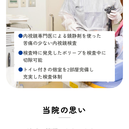
内視鏡専門医による鎮静剤を使った
内視鏡専門医による鎮静剤を使った
苦痛の少ない内視鏡検査
苦痛の少ない内視鏡検査
消化器疾患のほか、生活習慣病や
かぜなどの疾患など幅広く対応
検査時に発見したポリープを検査中に
検査時に発見したポリープを検査中に
切除可能
切除可能
80列マルチスライスの高性能CTで
病気の早期発見が可能
トイレ付きの個室を2部屋完備し
トイレ付きの個室を2部屋完備し
充実した検査体制
充実した検査体制
駐車場10台完備
当院の思い