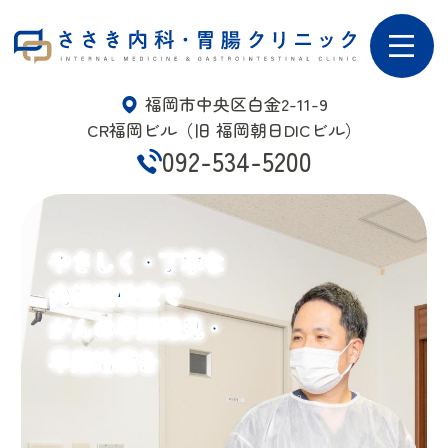
ささき内科・胃腸クリニッ
ク | 福岡市中央区白金
福岡市中央区白金2-11-9
CR福岡ビル（旧 福岡朝日DICビル）
092-534-5200
やさしく・丁寧な
やさしく・丁寧な
やさしく・丁寧な
内視鏡検査で
内視鏡検査で
内視鏡検査で
がんの早期発見・
がんの早期発見・
がんの早期発見・
早期治療を
早期治療を
早期治療を