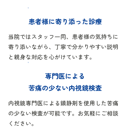
患者様に寄り添った診療
胸部レントゲンAI診断システム
「CXR-AID」を導入
当院ではスタッフ一同、患者様の気持ちに
AIを搭載した最新のレントゲン機器を導
寄り添いながら、丁寧で分かりやすい説明
入いたしました。
と親身な対応を心がけています。
専門医による
詳細は
こちら
苦痛の少ない内視鏡検査
2025年10月1日継承開院しました。
内視鏡専門医による鎮静剤を使用した苦痛
2025年10月1日に福岡県福岡市中央区白金
の少ない検査が可能です。お気軽にご相談
で「植木外科クリニック」を継承し、
ください。