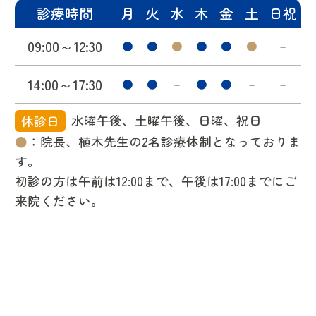
診療時間
月
火
水
木
金
土
日祝
09:00～12:30
●
●
●
●
●
●
－
14:00～17:30
●
●
－
●
●
－
－
休診日
水曜午後、土曜午後、日曜、祝日
●
：院長、植木先生の2名診療体制となっておりま
す。
初診の方は午前は12:00まで、午後は17:00までにご
来院ください。